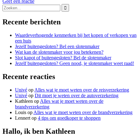
Geef een reactie
schermen
Search
van
for:
het
immokantoor
Recente berichten
Waardeverhogende kenmerken bij het kopen of verkopen van
een huis
Jezelf buitengesloten? Bel een slotenmaker
Wat kan de slotenmaker voor jou betekenen?
Slot kapot of buitengesloten? Bel de slotenmaker
Jezelf buitengesloten? Geen nood, je slotenmaker weet raad!
Recente reacties
Univé
op
Alles wat je moet weten over de reisverzekering
Univé
op
Dit moet je weten over de autoverzekering
Kathleen
op
Alles wat je moet weten over de
brandverzekering
Louis
op
Alles wat je moet weten over de brandverzekering
Lennert
op
4 tips om goedkoper te shoppen
Hallo, ik ben Kathleen