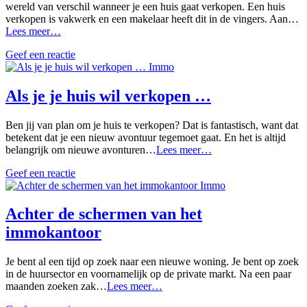
wereld van verschil wanneer je een huis gaat verkopen. Een huis
verkopen is vakwerk en een makelaar heeft dit in de vingers. Aan…
Een
Lees meer…
huis
Geef een reactie
verkopen?
Immo
Neem
een
vastgoedmakelaar
Als je je huis wil verkopen …
onder
de
Ben jij van plan om je huis te verkopen? Dat is fantastisch, want dat
arm
betekent dat je een nieuw avontuur tegemoet gaat. En het is altijd
Als
belangrijk om nieuwe avonturen…
Lees meer…
je
Geef een reactie
je
Immo
huis
wil
verkopen
Achter de schermen van het
…
immokantoor
Je bent al een tijd op zoek naar een nieuwe woning. Je bent op zoek
in de huursector en voornamelijk op de private markt. Na een paar
Achter
maanden zoeken zak…
Lees meer…
de