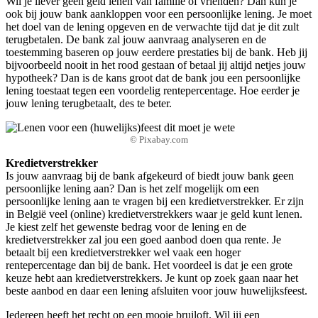
Wil je liever geen geld lenen van familie of vrienden? Dan kun je
ook bij jouw bank aankloppen voor een persoonlijke lening. Je moet
het doel van de lening opgeven en de verwachte tijd dat je dit zult
terugbetalen. De bank zal jouw aanvraag analyseren en de
toestemming baseren op jouw eerdere prestaties bij de bank. Heb jij
bijvoorbeeld nooit in het rood gestaan of betaal jij altijd netjes jouw
hypotheek? Dan is de kans groot dat de bank jou een persoonlijke
lening toestaat tegen een voordelig rentepercentage. Hoe eerder je
jouw lening terugbetaalt, des te beter.
© Pixabay.com
Kredietverstrekker
Is jouw aanvraag bij de bank afgekeurd of biedt jouw bank geen
persoonlijke lening aan? Dan is het zelf mogelijk om een
persoonlijke lening aan te vragen bij een kredietverstrekker. Er zijn
in België veel (online) kredietverstrekkers waar je geld kunt lenen.
Je kiest zelf het gewenste bedrag voor de lening en de
kredietverstrekker zal jou een goed aanbod doen qua rente. Je
betaalt bij een kredietverstrekker wel vaak een hoger
rentepercentage dan bij de bank. Het voordeel is dat je een grote
keuze hebt aan kredietverstrekkers. Je kunt op zoek gaan naar het
beste aanbod en daar een lening afsluiten voor jouw huwelijksfeest.
Iedereen heeft het recht op een mooie bruiloft. Wil jij een