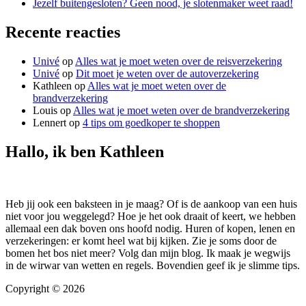
Jezelf buitengesloten? Geen nood, je slotenmaker weet raad!
Recente reacties
Univé
op
Alles wat je moet weten over de reisverzekering
Univé
op
Dit moet je weten over de autoverzekering
Kathleen
op
Alles wat je moet weten over de
brandverzekering
Louis
op
Alles wat je moet weten over de brandverzekering
Lennert
op
4 tips om goedkoper te shoppen
Hallo, ik ben Kathleen
Heb jij ook een baksteen in je maag? Of is de aankoop van een huis
niet voor jou weggelegd? Hoe je het ook draait of keert, we hebben
allemaal een dak boven ons hoofd nodig. Huren of kopen, lenen en
verzekeringen: er komt heel wat bij kijken. Zie je soms door de
bomen het bos niet meer? Volg dan mijn blog. Ik maak je wegwijs
in de wirwar van wetten en regels. Bovendien geef ik je slimme tips.
Copyright © 2026