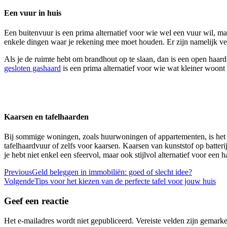
Een vuur in huis
Een buitenvuur is een prima alternatief voor wie wel een vuur wil, maa
enkele dingen waar je rekening mee moet houden. Er zijn namelijk ve
Als je de ruimte hebt om brandhout op te slaan, dan is een open haar
gesloten gashaard
is een prima alternatief voor wie wat kleiner woo
Kaarsen en tafelhaarden
Bij sommige woningen, zoals huurwoningen of appartementen, is het m
tafelhaardvuur of zelfs voor kaarsen. Kaarsen van kunststof op batterij
je hebt niet enkel een sfeervol, maar ook stijlvol alternatief voor een h
Berichtnavigatie
Previous
Geld beleggen in immobiliën: goed of slecht idee?
Volgende
Tips voor het kiezen van de perfecte tafel voor jouw huis
Geef een reactie
Het e-mailadres wordt niet gepubliceerd.
Vereiste velden zijn gemark