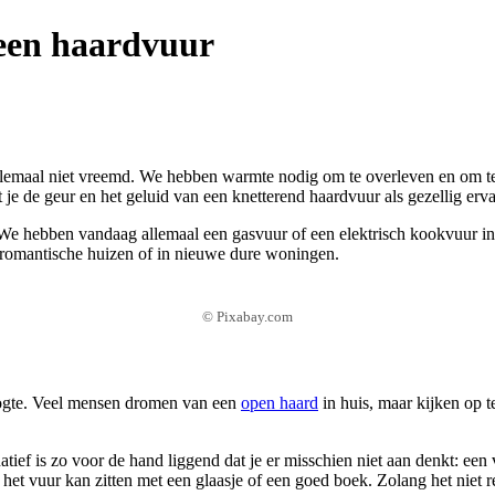
 een haardvuur
elemaal niet vreemd. We hebben warmte nodig om te overleven en om te
 je de geur en het geluid van een knetterend haardvuur als gezellig erva
We hebben vandaag allemaal een gasvuur of een elektrisch kookvuur in 
, romantische huizen of in nieuwe dure woningen.
© Pixabay.com
hoogte. Veel mensen dromen van een
open haard
in huis, maar kijken op 
atief is zo voor de hand liggend dat je er misschien niet aan denkt: een
ij het vuur kan zitten met een glaasje of een goed boek. Zolang het niet 