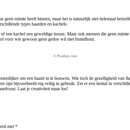
r geen ruimte heeft binnen, maar het is natuurlijk niet helemaal hetzelfd
rschillende types haarden en kachels.
d of een kachel een geweldige keuze. Maar ook mensen die geen ruimte 
nt of voor wie gewoon geen gedoe wil met brandhout.
© Pixabay.com
oeilijker om een haard in te bouwen. Wie toch de gezelligheid van fl
en zijn bijvoorbeeld erg veilig in gebruik. Zet er een tiental in verschi
aardvuur. Laat je creativiteit maar los!
eerd met
*