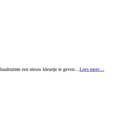
Hoe
thaalruimte een nieuw kleurtje te geven…
Lees meer…
maak
je
van
je
onthaalruimte
een
eyecatcher?