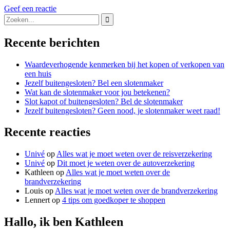
Geef een reactie
pla
Search
Dit
for:
mo
je
Recente berichten
wet
Waardeverhogende kenmerken bij het kopen of verkopen van
een huis
Jezelf buitengesloten? Bel een slotenmaker
Wat kan de slotenmaker voor jou betekenen?
Slot kapot of buitengesloten? Bel de slotenmaker
Jezelf buitengesloten? Geen nood, je slotenmaker weet raad!
Recente reacties
Univé
op
Alles wat je moet weten over de reisverzekering
Univé
op
Dit moet je weten over de autoverzekering
Kathleen
op
Alles wat je moet weten over de
brandverzekering
Louis
op
Alles wat je moet weten over de brandverzekering
Lennert
op
4 tips om goedkoper te shoppen
Hallo, ik ben Kathleen